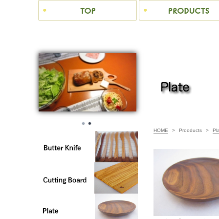
HOME
>
Prooducts
>
Pl